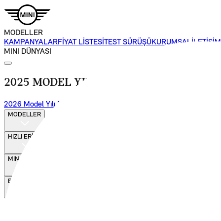
MODELLER
KAMPANYALAR
FİYAT LİSTESİ
TEST SÜRÜŞÜ
KURUMSAL
İLETİŞİM
MINI DÜNYASI
2025 MODEL YILI FİYAT LİSTESİ.
2026 Model Yılı Fiyat Listesi için tıklayın
MODELLER
HIZLI ERİŞİM
MINI DÜNYASI
BORUSAN OTO
Bizi Takip Et