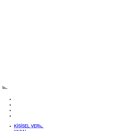
MINI Prime
Servis Randevusu Al
Neden MINI Servisi
Hasar ve Onarım
MINI Drivers Guide
Servis ve Bakımı
Garanti
Garanti Plus
BORUSAN OTO
Hakkımızda
İletişim
Danışmanlarımız
Bizi Takip Et
KİŞİSEL VERİLERİN KORUNMASI